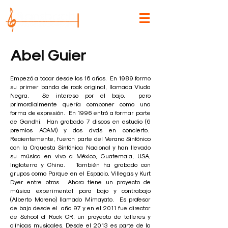
Abel Guier
Empezó a tocar desde los 16 años. En 1989 formo
su primer banda de rock original, llamada Viuda
Negra. Se intereso por el bajo, pero
primordialmente quería componer como una
forma de expresión. En 1996 entró a formar parte
de Gandhi. Han grabado 7 discos en estudio (6
premios ACAM) y dos dvds en concierto.
Recientemente, fueron parte del Verano Sinfónico
con la Orquesta Sinfónica Nacional y han llevado
su música en vivo a México, Guatemala, USA,
Inglaterra y China. También ha grabado con
grupos como Parque en el Espacio, Villegas y Kurt
Dyer entre otros. Ahora tiene un proyecto de
música experimental para bajo y contrabajo
(Alberto Moreno) llamado Mimayato. Es profesor
de bajo desde el año 97 y en el 2011 fue director
de School of Rock CR, un proyecto de talleres y
clínicas musicales. Desde el 2013 es parte de la