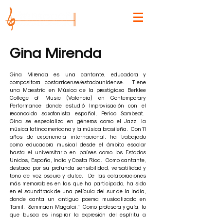
Gina Mirenda
Gina Mirenda es una cantante, educadora y
compositora costarricense/estadounidense. Tiene
una Maestría en Música de la prestigiosa Berklee
College of Music (Valencia) en Contemporary
Performance donde estudió Improvisación con el
reconocido saxofonista español, Perico Sambeat.
Gina se especializa en géneros como el Jazz, la
música latinoamericana y la música brasileña. Con 11
años de experiencia internacional, ha trabajado
como educadora musical desde el ámbito escolar
hasta el universitario en países como los Estados
Unidos, España, India y Costa Rica. Como cantante,
destaca por su profunda sensibilidad, versatilidad y
tono de voz oscuro y dulce. De las colaboraciones
más memorables en las que ha participado, ha sido
en el soundtrack de una película del sur de la India,
donde canta un antiguo poema musicalizado en
Tamil, "Semmaan Magalai." Como profesora y guía, lo
que busca es inspirar la expresión del espíritu a