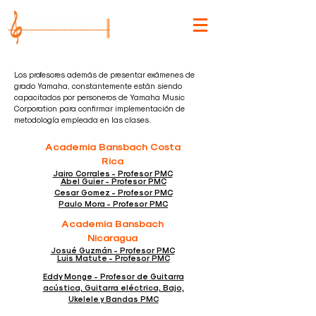
Los profesores además de presentar exámenes de
grado Yamaha, constantemente están siendo
capacitados por personeros de Yamaha Music
Corporation para confirmar implementación de
metodología empleada en las clases.
Academia Bansbach Costa
Rica
Jairo Corrales - Profesor PMC
Abel Guier - Profesor PMC
Cesar Gomez - Profesor PMC
Paulo Mora - Profesor PMC
Academia Bansbach
Nicaragua
Josué Guzmán - Profesor PMC
Luis Matute - Profesor PMC
Eddy Monge - Profesor de Guitarra
acústica, Guitarra eléctrica, Bajo,
Ukelele y Bandas PMC